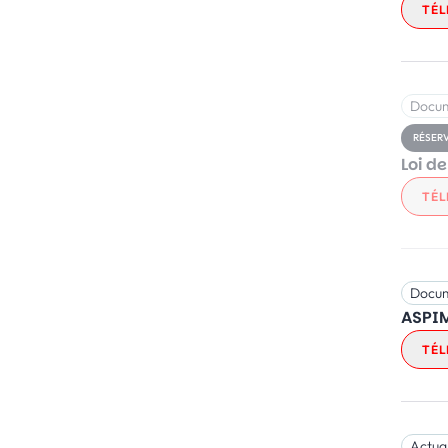
TÉL
Docu
RÉSER
Loi d
TÉL
Docu
ASPIM
TÉL
Actual