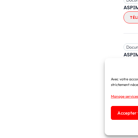
Docu
ASPIM
TÉL
Docu
ASPIM
TÉL
Avec votre accor
strictement néces
Docu
Manage service
RÉSER
Guide
Accepter t
TÉL