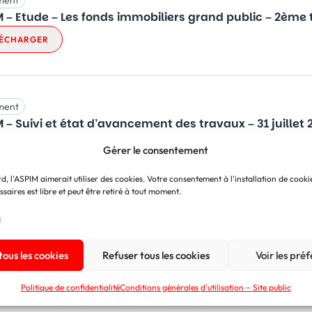
ment
 – Etude – Les fonds immobiliers grand public – 2ème
ÉCHARGER
ment
 – Suivi et état d’avancement des travaux – 31 juillet
ÉCHARGER
Gérer le consentement
d, l'ASPIM aimerait utiliser des cookies. Votre consentement à l'installation de cook
saires est libre et peut être retiré à tout moment.
ment
s
VÉ AUX ADHÉRENTS
 pas à pas_Consignation_Liquidation_OPC
(PDF 3,11
ous les cookies
Refuser tous les cookies
Voir les pré
ÉCHARGER
Politique de confidentialité
Conditions générales d’utilisation – Site public