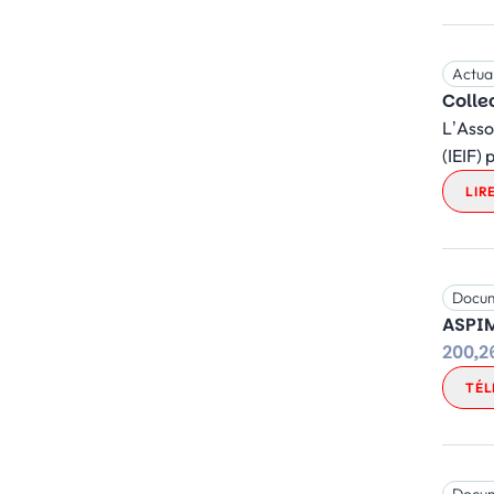
Actual
Colle
L’Asso
(IEIF)
LIR
Docu
ASPIM
200,2
TÉL