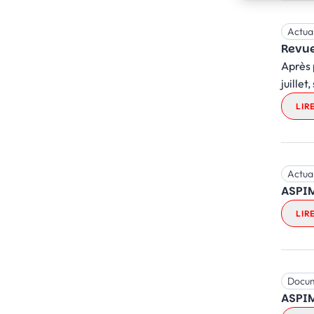
Actual
Revue
Après 
juillet
LIR
Actual
ASPIM
LIR
Docu
ASPIM