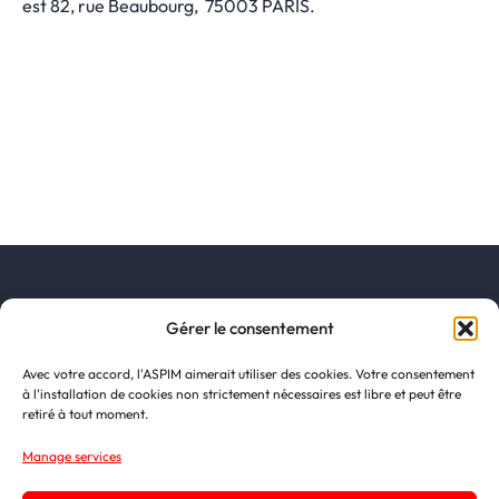
est 82, rue Beaubourg, 75003 PARIS.
Gérer le consentement
Avec votre accord, l'ASPIM aimerait utiliser des cookies. Votre consentement
9 avenue de Friedland
à l'installation de cookies non strictement nécessaires est libre et peut être
75008 Paris
retiré à tout moment.
+33 (0)1 44 90 60 00
Manage services
Contactez-nous
Devenir adhérent