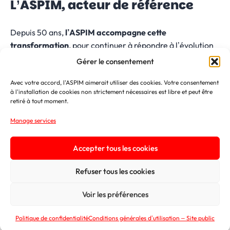
L’ASPIM, acteur de référence
Depuis 50 ans,
l’ASPIM accompagne cette
transformation
, pour continuer à répondre à l’évolution
des besoins des épargnants d’aujourd’hui.
Gérer le consentement
Autres
Voir toutes les
Avec votre accord, l'ASPIM aimerait utiliser des cookies. Votre consentement
actualités
actualités
à l'installation de cookies non strictement nécessaires est libre et peut être
retiré à tout moment.
Manage services
Accepter tous les cookies
Refuser tous les cookies
Voir les préférences
Politique de confidentialité
Conditions générales d’utilisation – Site public