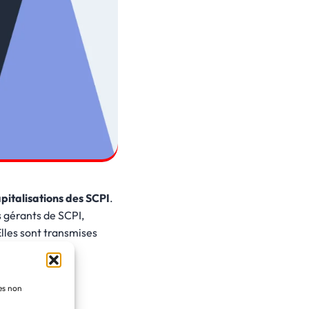
pitalisations des SCPI
.
s gérants de SCPI,
lles sont transmises
ies non