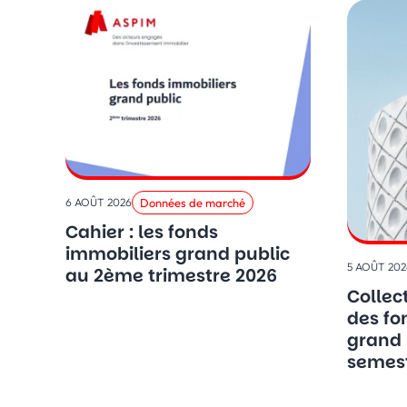
Données de marché
6 AOÛT 2026
Cahier : les fonds
immobiliers grand public
5 AOÛT 202
au 2ème trimestre 2026
Collec
des fo
grand 
semest