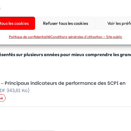
;
s
n par part ;
mobilier ;
ous les cookies
Refuser tous les cookies
Voir les pré
 annuelle ;
nancier ;
Politique de confidentialité
Conditions générales d’utilisation – Site public
res engagements.
résentés sur plusieurs années pour mieux comprendre les gra
 – Principaux indicateurs de performance des SCPI en
DF 343,61 Ko)
hé