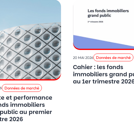
Données de marché
20 MAI 2026
Cahier : les fonds
immobiliers grand p
au 1er trimestre 202
Données de marché
6
te et performance
nds immobiliers
public au premier
re 2026