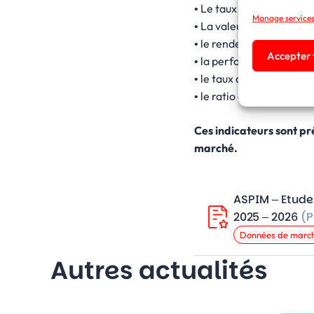
• Le taux de distribution 
Manage service
• La valeur de réalisatio
• le rendement global im
Accepter t
• la performance globale
• le taux d’occupation fi
• le ratio dettes et aut
Ces indicateurs sont p
marché.
ASPIM – Etude
2025 – 2026
(P
Données de marc
Autres actualités