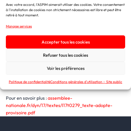
financement du terrorisme.
Avec votre accord, l'ASPIM aimerait utiliser des cookies. Votre consentement
à l'installation de cookies non strictement nécessaires est libre et peut être
retiré à tout moment.
L’ASPIM s’est mobilisée, aux côtés de ses fédérations
partenaires, afin de faire reconnaître la
spécificité des
Manage services
placements collectifs immobiliers.
Accepter tous les cookies
Cette mobilisation a permis d’obtenir, en commission
mixte paritaire, leur
exclusion explicite du dispositif.
Refuser tous les cookies
Voir les préférences
Cette évolution constitue une avancée concrète pour
préserver la
fluidité des opérations
de cession de parts
Politique de confidentialité
Conditions générales d’utilisation – Site public
de fonds immobiliers.
Pour en savoir plus :
assemblee-
nationale.fr/dyn/17/textes/l17t0279_texte-adopte-
provisoire.pdf