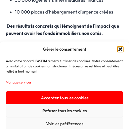
10 000 places d’hébergement d’urgence créées
Des résultats concrets qui témoignent de l’impact que
peuvent avoir les fonds immobiliers non cotés.
LES FONDS DE LOGEMENT
Gérer le consentement
INTERMEDIAIRE (FLI)
Avec votre accord, l'ASPIM aimerait utiliser des cookies. Votre consentement
à l'installation de cookies non strictement nécessaires est libre et peut être
retiré à tout moment.
Lancé en 2014, le Fonds de Logement Intermédiaire (FLI)
était le premier fonds d’investissement d’AMPERE
Manage services
Gestion dédié au logement intermédaire. Il a été suivi par
le lancement de deux fonds successeurs et le
Accepter tous les cookies
développement d’investissements dans cette nouvelle
classe d’actifs, visant à faciliter l’accès au logement pour
Refuser tous les cookies
les ménages des classes moyennes.
Voir les préférences